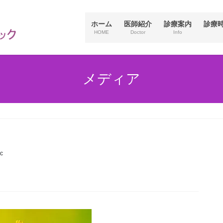
ホーム
医師紹介
診療案内
診療
HOME
Doctor
Info
外来日帰り手術
院内の様子
子宮頚部異形成の治療について
診療連携施設
子宮頸癌検査(HPV検査、コルポ
メディア
ー検査)
3D/4D超音波検査
低用量ピル
多嚢胞卵巣症候群（PCOS)
c