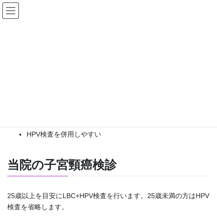
LBC(液状化検体細胞診)
当院で採用した、LBC(Liquid Based Cytology)は従来の細胞診と比
べ、以下の特徴があります。
不適正検体(検査のやり直し)が減少する
感度(異常を見つける能力)が高いことの報告
HPV検査を併用しやすい
当院の子宮頸癌検診
25歳以上を目安にLBC+HPV検査を行います。25歳未満の方はHPV
検査を省略します。